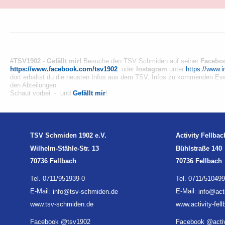
#TSV1902 - Gefällt mir!
Besuche den TSV Schmiden auf seiner
Facebo
https://www.facebook.com/tsv1902
oder
Instagram
unter
https://www.
dort erhältst du die neusten Infos aus dem TSV, Infos zu kommenden Ev
den Abteilungen.
Schaut vorbei - und
Gefällt mir
!
TSV Schmiden 1902 e.V.
Activity Fellbac
Wilhelm-Stähle-Str. 13
Bühlstraße 140
70736 Fellbach
70736 Fellbach
Tel. 0711/951939-0
Tel. 0711/510499
E-Mail:
info@tsv-schmiden.de
E-Mail:
info@acti
www.tsv-schmiden.de
www.activity-fel
Facebook @tsv1902
Facebook @activ