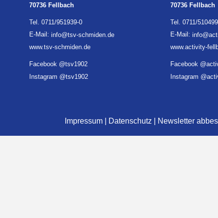
70736 Fellbach
70736 Fellbach
Tel. 0711/951939-0
Tel. 0711/510499
E-Mail:
info@tsv-schmiden.de
E-Mail:
info@acti
www.tsv-schmiden.de
www.activity-fel
Facebook @tsv1902
Facebook @activ
Instagram @tsv1902
Instagram @activ
Impressum
|
Datenschutz
|
Newsletter abbes