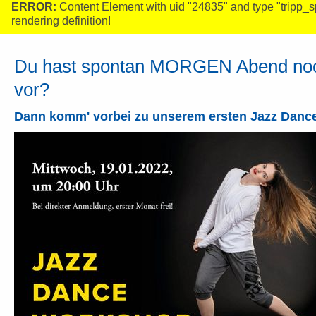
ERROR:
Content Element with uid "24835" and type "tripp_
rendering definition!
Du hast spontan MORGEN Abend noc
vor?
Dann komm' vorbei zu unserem ersten Jazz Danc