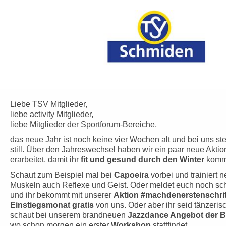
Liebe TSV Mitglieder,
liebe activity Mitglieder,
liebe Mitglieder der Sportforum-Bereiche,
das neue Jahr ist noch keine vier Wochen alt und bei uns st
still. Über den Jahreswechsel haben wir ein paar neue Aktio
erarbeitet, damit ihr
fit und gesund durch den Winter
komm
Schaut zum Beispiel mal bei
Capoeira
vorbei und trainiert 
Muskeln auch Reflexe und Geist. Oder meldet euch noch sc
und ihr bekommt mit unserer
Aktion #machdenerstenschrit
Einstiegsmonat gratis
von uns. Oder aber ihr seid tänzeri
schaut bei unserem brandneuen
Jazzdance Angebot der Ba
wo schon morgen ein erster
Workshop
stattfindet.