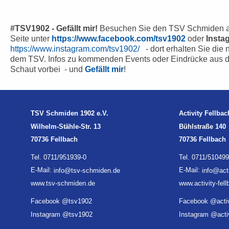
#TSV1902 - Gefällt mir!
Besuchen Sie den TSV Schmiden a
Seite unter
https://www.facebook.com/tsv1902
oder
Insta
https://www.instagram.com/tsv1902/
- dort erhalten Sie die 
dem TSV. Infos zu kommenden Events oder Eindrücke aus d
Schaut vorbei - und
Gefällt mir
!
TSV Schmiden 1902 e.V.
Activity Fellbac
Wilhelm-Stähle-Str. 13
Bühlstraße 140
70736 Fellbach
70736 Fellbach
Tel. 0711/951939-0
Tel. 0711/510499
E-Mail:
info@tsv-schmiden.de
E-Mail:
info@acti
www.tsv-schmiden.de
www.activity-fel
Facebook @tsv1902
Facebook @activ
Instagram @tsv1902
Instagram @activ