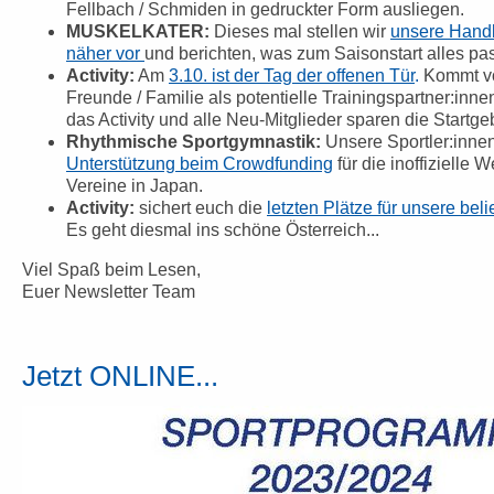
Fellbach / Schmiden in gedruckter Form ausliegen.
MUSKELKATER:
Dieses mal stellen wir
unsere Handb
näher vor
und berichten, was zum Saisonstart alles pass
Activity:
Am
3.10. ist der Tag der offenen Tür
.
Kommt vo
Freunde / Familie als potentielle Trainingspartner:inne
das Activity und alle Neu-Mitglieder sparen die Startg
Rhythmische Sportgymnastik:
Unsere Sportler:inne
Unterstützung beim Crowdfunding
für die inoffizielle 
Vereine in Japan.
Activity:
sichert euch die
letzten Plätze für unsere beli
Es geht diesmal ins schöne Österreich...
Viel Spaß beim Lesen,
Euer Newsletter Team
Jetzt ONLINE...