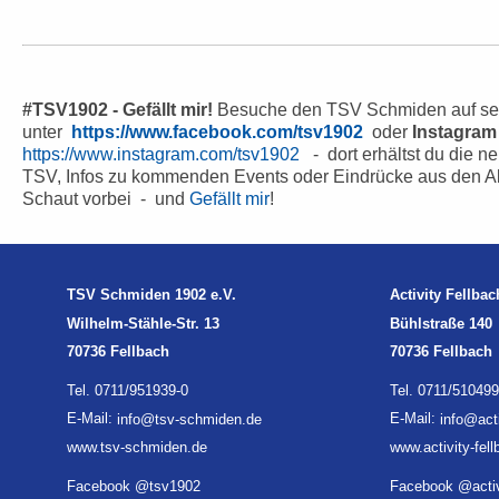
#TSV1902 - Gefällt mir!
Besuche den TSV Schmiden auf se
unter
https://www.facebook.com/tsv1902
oder
Instagra
https://www.instagram.com/tsv1902
- dort erhältst du die n
TSV, Infos zu kommenden Events oder Eindrücke aus den A
Schaut vorbei - und
Gefällt mir
!
TSV Schmiden 1902 e.V.
Activity Fellbac
Wilhelm-Stähle-Str. 13
Bühlstraße 140
70736 Fellbach
70736 Fellbach
Tel. 0711/951939-0
Tel. 0711/510499
E-Mail:
info@tsv-schmiden.de
E-Mail:
info@acti
www.tsv-schmiden.de
www.activity-fel
Facebook @tsv1902
Facebook @activ