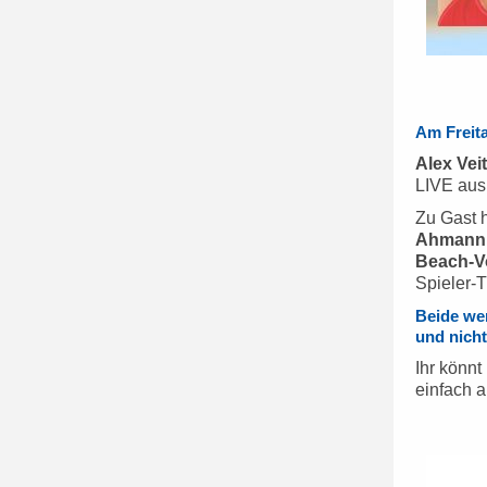
Am Freita
Alex Vei
LIVE aus
Zu Gast 
Ahmann -
Beach-Vo
Spieler-T
Beide wer
und nich
Ihr könn
einfach a