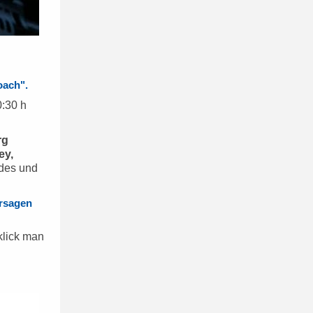
oach".
0:30 h
rg
ey,
ndes und
ersagen
lick man