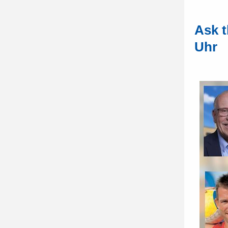
Ask t
Uhr