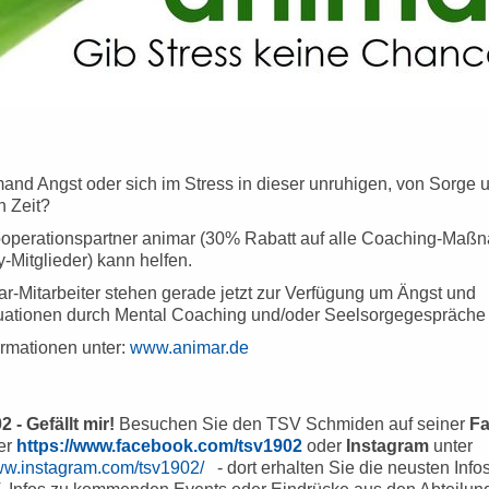
and Angst oder sich im Stress in dieser unruhigen, von Sorge 
n Zeit?
operationspartner animar (30% Rabatt auf alle Coaching-Ma
ty-Mitglieder) kann helfen.
r-Mitarbeiter stehen gerade jetzt zur Verfügung um Ängst und
tuationen durch Mental Coaching und/oder Seelsorgegespräche 
ormationen unter:
www.animar.de
 - Gefällt mir!
Besuchen Sie den TSV Schmiden auf seiner
F
ter
https://www.facebook.com/tsv1902
oder
Instagram
unter
www.instagram.com/tsv1902/
- dort erhalten Sie die neusten Info