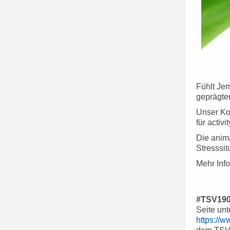
Fühlt Jem
geprägte
Unser Ko
für activi
Die anima
Stresssi
Mehr Inf
#TSV1902
Seite un
https://