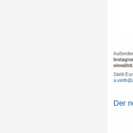
Außerdem
Instagra
einwählt
Stellt Eu
a.veith@a
Der n