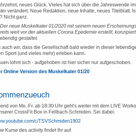
hrzehnt, neues Glück. Vieles hat sich über die Jahreswende im
er verändert. Neue Redaktion, neue Inhalte, neues Titelblatt. Is
? Nicht ganz.
 Der neue Muskelkater 01/2020 mit seinem neuen Erscheinungs
eits weit vor der aktuellen Corona Epedemie erstellt, konzipiert
lebendig gestaltet.
 auch wir, dass die Gesellschaft bald wieder in dieser lebendig
 Sport (und vieles mehr) erleben kann.
en lohnt sich - aufgehoben ist hier sicher nur aufgeschoben.
ur Online Version des Muskelkater 01/20
kommenzueuch
nd von Mo.-Fr. ab 18:30 Uhr geht's weiter mit dem LIVE Workou
unserer CrossFit Box in Fellbach-Schmiden. Sei dabei.
www.youtube.com/c/TSVSchmiden1902
ne Kurse des activity findet Ihr auf