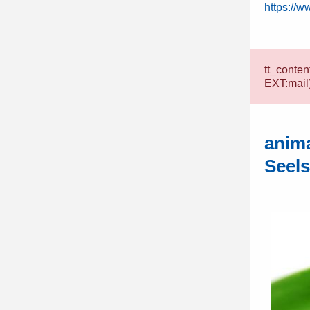
https://w
tt_conte
EXT:mail
anim
Seel