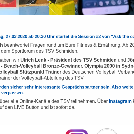
g, 27.03.2020 ab 20:30 Uhr startet die Session #2 von "Ask the c
th
beantwortet Fragen rund um Eure Fitness & Ernährung. Ab 2
 dem Sportforum des TSV Schmiden.
haben wir
Ulrich Lenk - Präsident des TSV Schmiden
und
Jö
 Beach-Volleyball Bronze-Gewinner, Olympia 2000 in Sydn
lleyball Stützpunkt Trainer
des Deutschen Volleyball Verba
rainer der Volleyball-Abteilung des TSV.
den sicher sehr interessante Gesprächspartner sein.
Also weit
t verpassen.
t über alle Online-Kanäle des TSV teilnehmen. Über
Instagram
k
uf den LIVE Button und ist sofort da.