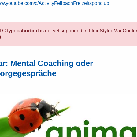
ww.youtube.com/c/ActivityFellbachFreizeitsportclub
nt.CType=
shortcut
is not yet supported in FluidStyledMailConten
)
ar: Mental Coaching oder
sorgegespräche