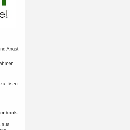
und Angst
ßnahmen
zu lösen.
acebook
-
s aus