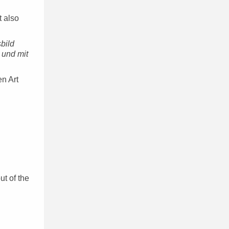
t also
bild
 und mit
en Art
t of the