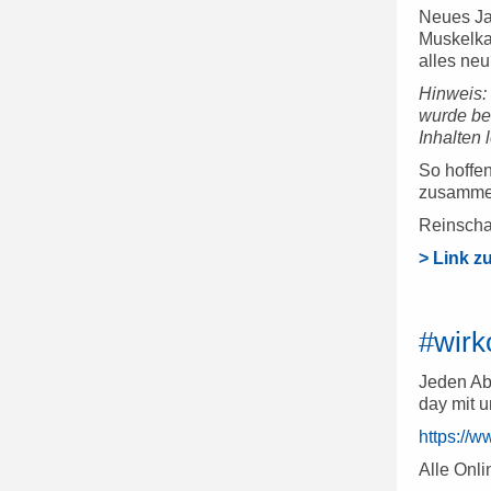
Neues Ja
Muskelkat
alles neu
Hinweis:
wurde ber
Inhalten 
So hoffen
zusammen
Reinschau
> Link z
#wir
Jeden Abe
day mit 
https://
Alle Onli