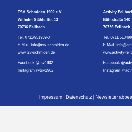
TSV Schmiden 1902 e.V.
Activity Fellbac
Wilhelm-Stähle-Str. 13
Bühlstraße 140
70736 Fellbach
70736 Fellbach
Tel. 0711/951939-0
Tel. 0711/510499
E-Mail:
info@tsv-schmiden.de
E-Mail:
info@acti
www.tsv-schmiden.de
www.activity-fel
Facebook @tsv1902
Facebook @activ
Instagram @tsv1902
Instagram @activ
Impressum
|
Datenschutz
|
Newsletter abbes