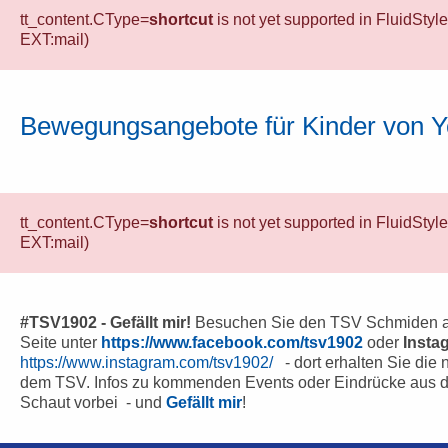
tt_content.CType=
shortcut
is not yet supported in FluidStyl
EXT:mail)
Bewegungsangebote für Kinder von 
tt_content.CType=
shortcut
is not yet supported in FluidStyl
EXT:mail)
#TSV1902 - Gefällt mir!
Besuchen Sie den TSV Schmiden a
Seite unter
https://www.facebook.com/tsv1902
oder
Insta
https://www.instagram.com/tsv1902/
- dort erhalten Sie die 
dem TSV. Infos zu kommenden Events oder Eindrücke aus d
Schaut vorbei - und
Gefällt mir
!