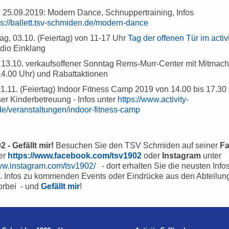
, 25.09.2019: Modern Dance, Schnuppertraining, Infos
ps://ballett.tsv-schmiden.de/modern-dance
ag, 03.10. (Feiertag) von 11-17 Uhr
Tag der offenen Tür im activ
dio Einklang
 13.10. verkaufsoffener Sonntag Rems-Murr-Center mit Mitmac
4.00 Uhr) und Rabattaktionen
01.11. (Feiertag) Indoor Fitness Camp 2019 von 14.00 bis 17.30
er Kinderbetreuung - Infos unter
https://www.activity-
de/veranstaltungen/indoor-fitness-camp
 - Gefällt mir!
Besuchen Sie den TSV Schmiden auf seiner
F
ter
https://www.facebook.com/tsv1902
oder
Instagram
unter
www.instagram.com/tsv1902/
- dort erhalten Sie die neusten Info
 Infos zu kommenden Events oder Eindrücke aus den Abteilun
orbei - und
Gefällt mir
!