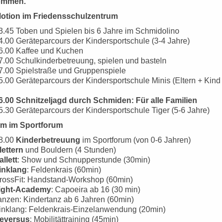
ommen.
otion im Friedensschulzentrum
13.45 Toben und Spielen bis 6 Jahre im Schmidolino
4.00 Geräteparcours der Kindersportschule (3-4 Jahre)
16.00 Kaffee und Kuchen
7.00 Schulkinderbetreuung, spielen und basteln
17.00 Spielstraße und Gruppenspiele
5.00 Geräteparcours der Kindersportschule Minis (Eltern + Kind
16.00 Schnitzeljagd durch Schmiden: Für alle Familien
5.30 Geräteparcours der Kindersportschule Tiger (5-6 Jahre)
m im Sportforum
18.00
Kinderbetreuung
im Sportforum (von 0-6 Jahren)
lettern
und Bouldern (4 Stunden)
allett
: Show und Schnupperstunde (30min)
inklang
: Feldenkrais (60min)
CrossFit: Handstand-Workshop (60min)
ight-Academy
: Capoeira ab 16 (30 min)
anzen: Kindertanz ab 6 Jahren (60min)
Einklang: Feldenkrais-Einzelanwendung (20min)
eversus
: Mobilitättraining (45min)