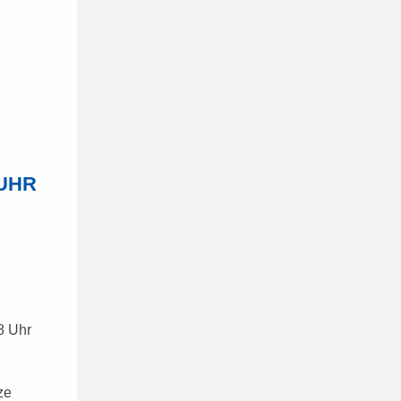
 UHR
8 Uhr
ze