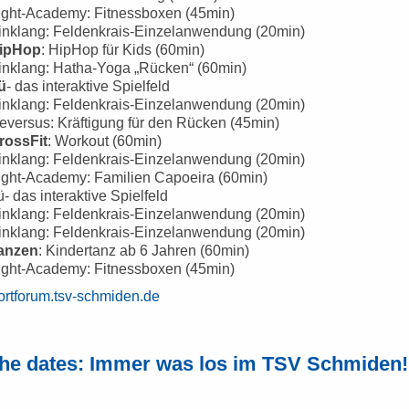
Fight-Academy: Fitnessboxen (45min)
Einklang: Feldenkrais-Einzelanwendung (20min)
ipHop
: HipHop für Kids (60min)
Einklang: Hatha-Yoga „Rücken“ (60min)
ü
- das interaktive Spielfeld
Einklang: Feldenkrais-Einzelanwendung (20min)
eversus: Kräftigung für den Rücken (45min)
rossFit
: Workout (60min)
Einklang: Feldenkrais-Einzelanwendung (20min)
Fight-Academy: Familien Capoeira (60min)
ü- das interaktive Spielfeld
Einklang: Feldenkrais-Einzelanwendung (20min)
Einklang: Feldenkrais-Einzelanwendung (20min)
anzen
: Kindertanz ab 6 Jahren (60min)
Fight-Academy: Fitnessboxen (45min)
portforum.tsv-schmiden.de
the dates: Immer was los im TSV Schmiden!