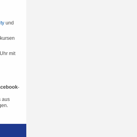
ity
und
hkursen
 Uhr mit
acebook
-
s aus
gen.