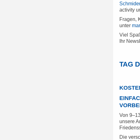
Schmide
activity 
Fragen, 
unter
mar
Viel Spa
Ihr Newsl
TAG D
KOSTE
EINFAC
VORBE
Von 9–13 
unsere A
Friedens
Die vers