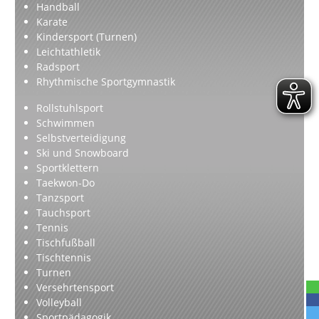
Handball
Karate
Kindersport (Turnen)
Leichtathletik
Radsport
Rhythmische Sportgymnastik
Rollstuhlsport
Schwimmen
Selbstverteidigung
Ski und Snowboard
Sportklettern
Taekwon-Do
Tanzsport
Tauchsport
Tennis
Tischfußball
Tischtennis
Turnen
Versehrtensport
Volleyball
Sportpädagogik