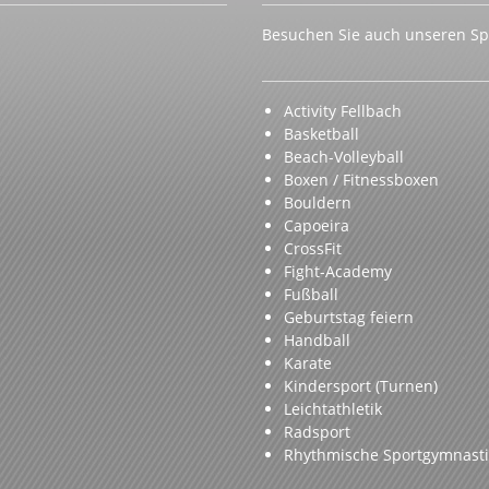
Besuchen Sie auch unseren Spo
Activity Fellbach
Basketball
Beach-Volleyball
Boxen / Fitnessboxen
Bouldern
Capoeira
CrossFit
Fight-Academy
Fußball
Geburtstag feiern
Handball
Karate
Kindersport (Turnen)
Leichtathletik
Radsport
Rhythmische Sportgymnasti