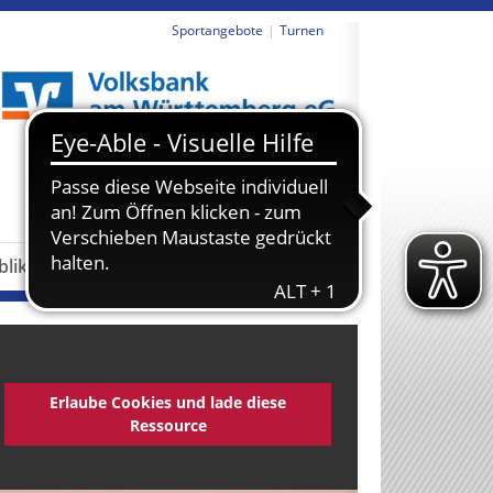
Sportangebote
Turnen
revious
Next
blikationen
Partner
Erlaube Cookies und lade diese
Ressource