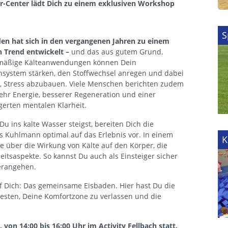
r-Center lädt Dich zu einem exklusiven Workshop
S
den hat sich in den vergangenen Jahren zu einem
n Trend entwickelt –
und das aus gutem Grund.
mäßige Kälteanwendungen können Dein
system stärken, den Stoffwechsel anregen und dabei
n, Stress abzubauen. Viele Menschen berichten zudem
hr Energie, besserer Regeneration und einer
gerten mentalen Klarheit.
Du ins kalte Wasser steigst, bereiten Dich die
 Kuhlmann optimal auf das Erlebnis vor. In einem
K
e über die Wirkung von Kälte auf den Körper, die
eitsaspekte. So kannst Du auch als Einsteiger sicher
erangehen.
f Dich: Das gemeinsame Eisbaden. Hier hast Du die
esten, Deine Komfortzone zu verlassen und die
von 14:00 bis 16:00 Uhr im Activity Fellbach statt.