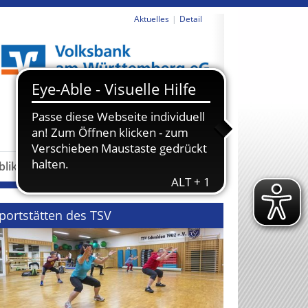
Aktuelles
Detail
revious
Next
blikationen
Partner
portstätten des TSV