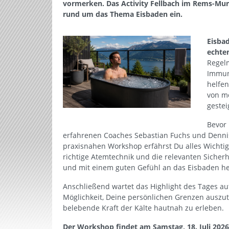
vormerken. Das Activity Fellbach im Rems-Mur
rund um das Thema Eisbaden ein.
Eisba
echte
Regel
Immun
helfe
von me
gestei
Bevor 
erfahrenen Coaches Sebastian Fuchs und Dennis
praxisnahen Workshop erfährst Du alles Wichtig
richtige Atemtechnik und die relevanten Sicherh
und mit einem guten Gefühl an das Eisbaden h
Anschließend wartet das Highlight des Tages au
Möglichkeit, Deine persönlichen Grenzen auszut
belebende Kraft der Kälte hautnah zu erleben.
Der Workshop findet am Samstag, 18. Juli 2026, 