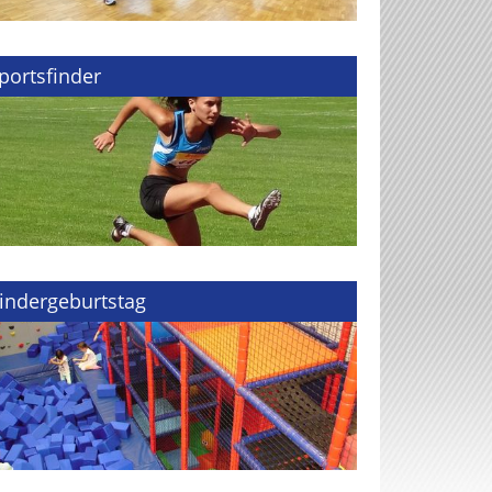
portsfinder
indergeburtstag