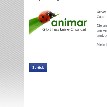
Unser 
Coachi
Die an
um Än
und/o
Mehr 
Zurück