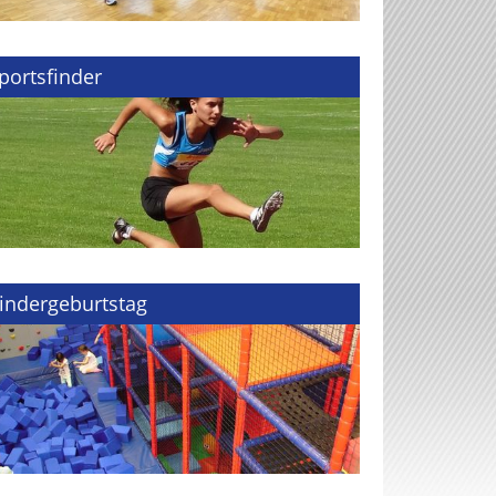
portsfinder
indergeburtstag