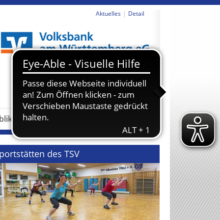
Aktuelles
Detail
revious
Next
blikationen
Partner
portstätten des TSV