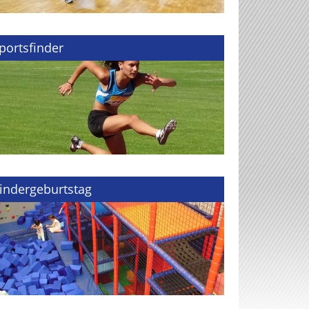
portsfinder
indergeburtstag