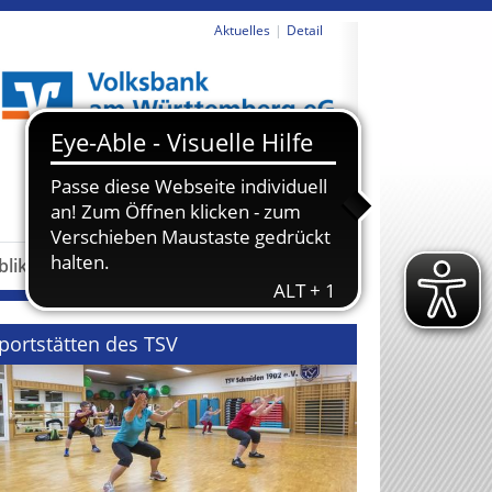
Aktuelles
Detail
revious
Next
blikationen
Partner
portstätten des TSV