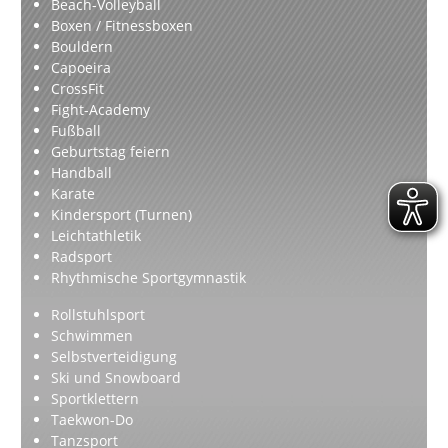
Beach-Volleyball
Boxen / Fitnessboxen
Bouldern
Capoeira
CrossFit
Fight-Academy
Fußball
Geburtstag feiern
Handball
Karate
Kindersport (Turnen)
Leichtathletik
Radsport
Rhythmische Sportgymnastik
Rollstuhlsport
Schwimmen
Selbstverteidigung
Ski und Snowboard
Sportklettern
Taekwon-Do
Tanzsport