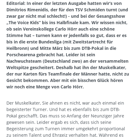
Editorial: In einer der letzten Ausgabe hatten wir‘s von
Dimitrios Rimenidis, der für den TSV Schmiden turnt (und
zwar gar nicht mal schlecht!) - und bei der Gesangsshow
„The Voice Kids“ bis ins Halbfinale kam. Wir wissen nicht,
ob sein Vereinskollege Carlo Hörr auch eine schöne
Stimme hat – turnen kann er jedenfalls so gut, dass er es
bis in die erste Bundesliga (mit Zweitstartrecht für
Heilbronn) und Mitte März bis zum DTB-Pokal in die
Porschearena gebracht hat. Leider ist sein
Nachwuchsteam (Deutschland zwo) an der versammelten
Weltspitze gescheitert. Deshalb hat ihn der Muskelkater,
der nur Karten fürs Teamfinale der Männer hatte, nicht zu
Gesicht bekommen. Aber mit ein bisschen Glück hören
wir noch eine Menge von Carlo Hörr.
Der Muskelkater, Sie ahnen es nicht, war auch einmal ein
begeisterter Turner. Und hat es ebenfalls bis zum DTB-
Pokal geschafft. Das muss so Anfang der Neunziger Jahre
gewesen sein. Leider ergab es sich, dass sich seine
Begeisterung zum Turnen immer umgekehrt proportional
zu seinem Talent und Ehrgeiz verhalten hat. Während es