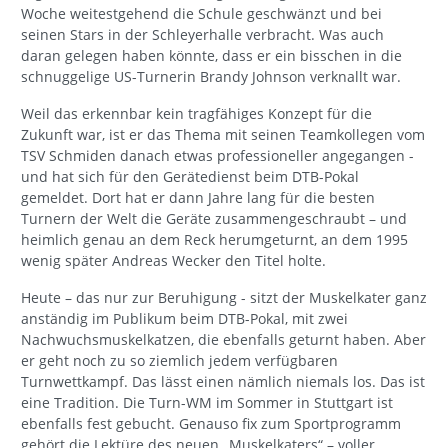
Woche weitestgehend die Schule geschwänzt und bei
seinen Stars in der Schleyerhalle verbracht. Was auch
daran gelegen haben könnte, dass er ein bisschen in die
schnuggelige US-Turnerin Brandy Johnson verknallt war.
Weil das erkennbar kein tragfähiges Konzept für die
Zukunft war, ist er das Thema mit seinen Teamkollegen vom
TSV Schmiden danach etwas professioneller angegangen -
und hat sich für den Gerätedienst beim DTB-Pokal
gemeldet. Dort hat er dann Jahre lang für die besten
Turnern der Welt die Geräte zusammengeschraubt – und
heimlich genau an dem Reck herumgeturnt, an dem 1995
wenig später Andreas Wecker den Titel holte.
Heute – das nur zur Beruhigung - sitzt der Muskelkater ganz
anständig im Publikum beim DTB-Pokal, mit zwei
Nachwuchsmuskelkatzen, die ebenfalls geturnt haben. Aber
er geht noch zu so ziemlich jedem verfügbaren
Turnwettkampf. Das lässt einen nämlich niemals los. Das ist
eine Tradition. Die Turn-WM im Sommer in Stuttgart ist
ebenfalls fest gebucht. Genauso fix zum Sportprogramm
gehört die Lektüre des neuen „Muskelkaters“ – voller