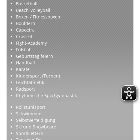
Basketball
Beach-Volleyball
Boxen / Fitnessboxen
Bouldern
Capoeira
CrossFit
Fight-Academy
Fußball
Geburtstag feiern
Handball
Karate
Kindersport (Turnen)
Leichtathletik
Radsport
Rhythmische Sportgymnastik
Rollstuhlsport
Schwimmen
Selbstverteidigung
Ski und Snowboard
Sportklettern
Taekwon-Do