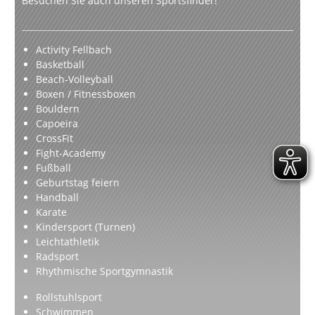
Besuchen Sie auch unseren Sportsfinder!
Activity Fellbach
Basketball
Beach-Volleyball
Boxen / Fitnessboxen
Bouldern
Capoeira
CrossFit
Fight-Academy
Fußball
Geburtstag feiern
Handball
Karate
Kindersport (Turnen)
Leichtathletik
Radsport
Rhythmische Sportgymnastik
Rollstuhlsport
Schwimmen