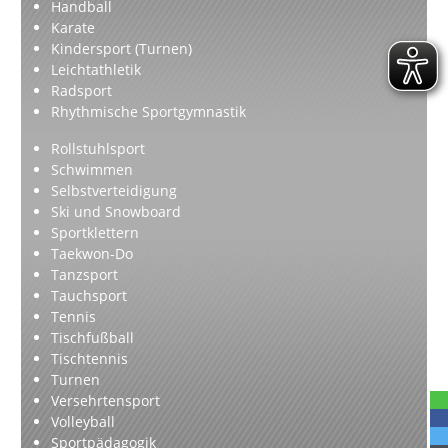
Handball
Karate
Kindersport (Turnen)
Leichtathletik
Radsport
Rhythmische Sportgymnastik
Rollstuhlsport
Schwimmen
Selbstverteidigung
Ski und Snowboard
Sportklettern
Taekwon-Do
Tanzsport
Tauchsport
Tennis
Tischfußball
Tischtennis
Turnen
Versehrtensport
Volleyball
Sportpädagogik