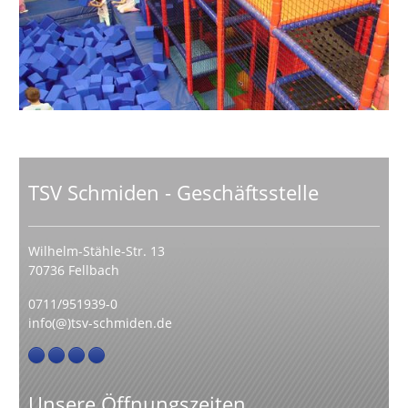
TSV Schmiden - Geschäftsstelle
Wilhelm-Stähle-Str. 13
70736 Fellbach
0711/951939-0
info(@)tsv-schmiden.de
Unsere Öffnungszeiten