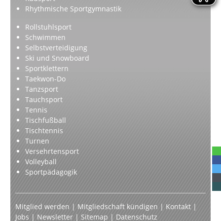
Rhythmische Sportgymnastik
Rollstuhlsport
Schwimmen
Selbstverteidigung
Ski und Snowboard
Sportklettern
Taekwon-Do
Tanzsport
Tauchsport
Tennis
Tischfußball
Tischtennis
Turnen
Versehrtensport
Volleyball
Sportpädagogik
Mitglied werden
|
Mitgliedschaft kündigen
|
Kontakt
|
Jobs
|
Newsletter
|
Sitemap
|
Datenschutz