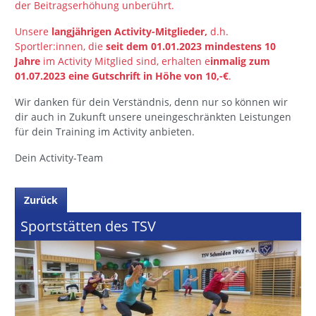
der Beitragserhöhung unberührt.
Unsere
langjährigen Activity-Mitglieder,
d.h.
Sportler:innen, die
seit dem 01.01.2023 mindestens 10
Jahre
im Activity Mitglied sind, erhalten e
inmalig zum
01.07.2023 eine Gutschrift in Höhe von 10,-€
.
Wir danken für dein Verständnis, denn nur so können wir
dir auch in Zukunft unsere uneingeschränkten Leistungen
für dein Training im Activity anbieten.
Dein Activity-Team
Zurück
Sportstätten des TSV