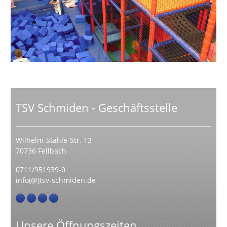
TSV Schmiden - Geschäftsstelle
Wilhelm-Stähle-Str. 13
70736 Fellbach
0711/951939-0
info(@)tsv-schmiden.de
Unsere Öffnungszeiten