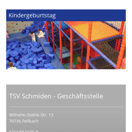
Kindergeburtstag
TSV Schmiden - Geschäftsstelle
Wilhelm-Stähle-Str. 13
70736 Fellbach
0711/951939-0