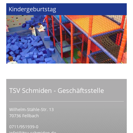
Kindergeburtstag
TSV Schmiden - Geschäftsstelle
Wilhelm-Stähle-Str. 13
70736 Fellbach
0711/951939-0
info(@)tsv-schmiden.de