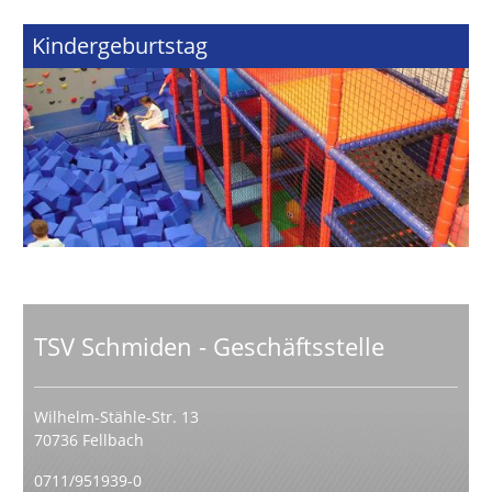
Kindergeburtstag
TSV Schmiden - Geschäftsstelle
Wilhelm-Stähle-Str. 13
70736 Fellbach
0711/951939-0