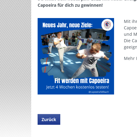
Capoeira für dich zu gewinnen!
Mit ih
Capoei
und Mu
Die Ca
geeign
Mehr 
Zurück