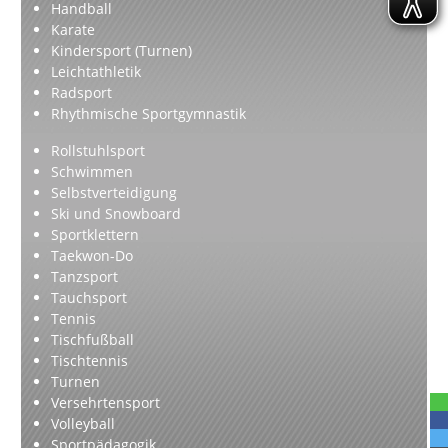
Handball
Karate
Kindersport (Turnen)
Leichtathletik
Radsport
Rhythmische Sportgymnastik
Rollstuhlsport
Schwimmen
Selbstverteidigung
Ski und Snowboard
Sportklettern
Taekwon-Do
Tanzsport
Tauchsport
Tennis
Tischfußball
Tischtennis
Turnen
Versehrtensport
Volleyball
Sportpädagogik