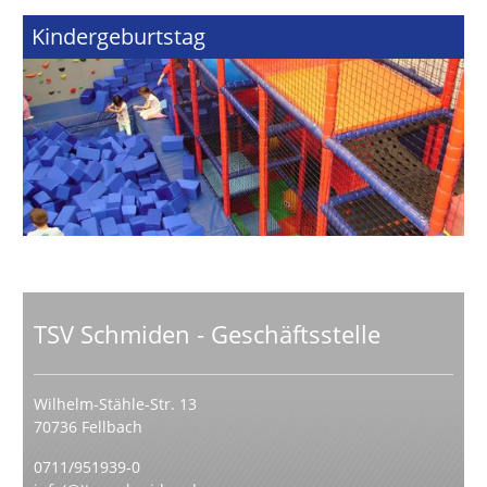
Kindergeburtstag
TSV Schmiden - Geschäftsstelle
Wilhelm-Stähle-Str. 13
70736 Fellbach
0711/951939-0