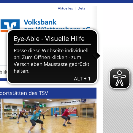
Aktuelles
Detail
revious
Next
blikationen
Partner
portstätten des TSV