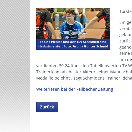
Torste
Einig
verabs
gelaun
zurück
Tobias Pichler und der TSV Schmiden sind
Herbstmeister. Foto: Archiv Günter Schmid
geände
seine 
um den
verdienten 30:24 über den Tabellenvierten TV W
Trainerteam als bester Akteur seiner Mannschaf
Medaille belohnt“, sagt Schmidens Trainer Richa
Weiterlesen bei der Fellbacher Zeitung
Zurück