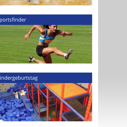
portsfinder
indergeburtstag