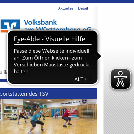
Aktuelles
Detail
revious
Next
blikationen
Partner
portstätten des TSV