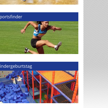
portsfinder
indergeburtstag