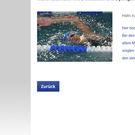
Hallo 
hier no
Bei den
allem M
sorgten
den vie
Zurück