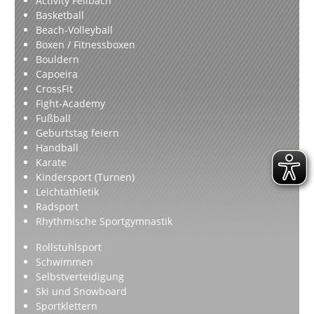
Activity Fellbach
Basketball
Beach-Volleyball
Boxen / Fitnessboxen
Bouldern
Capoeira
CrossFit
Fight-Academy
Fußball
Geburtstag feiern
Handball
Karate
Kindersport (Turnen)
Leichtathletik
Radsport
Rhythmische Sportgymnastik
Rollstuhlsport
Schwimmen
Selbstverteidigung
Ski und Snowboard
Sportklettern