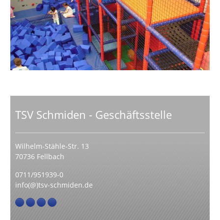
TSV Schmiden - Geschäftsstelle
Wilhelm-Stähle-Str. 13
70736 Fellbach
0711/951939-0
info(@)tsv-schmiden.de