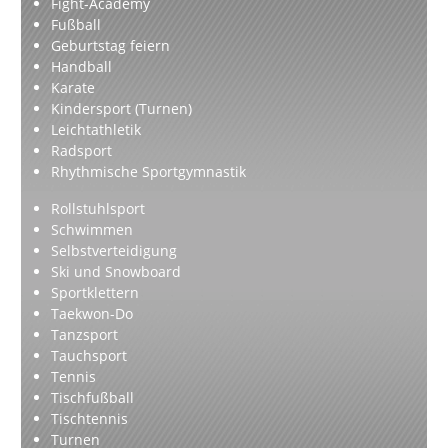
Fight-Academy
Fußball
Geburtstag feiern
Handball
Karate
Kindersport (Turnen)
Leichtathletik
Radsport
Rhythmische Sportgymnastik
Rollstuhlsport
Schwimmen
Selbstverteidigung
Ski und Snowboard
Sportklettern
Taekwon-Do
Tanzsport
Tauchsport
Tennis
Tischfußball
Tischtennis
Turnen