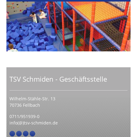
TSV Schmiden - Geschäftsstelle
Wilhelm-Stähle-Str. 13
70736 Fellbach
0711/951939-0
info(@)tsv-schmiden.de