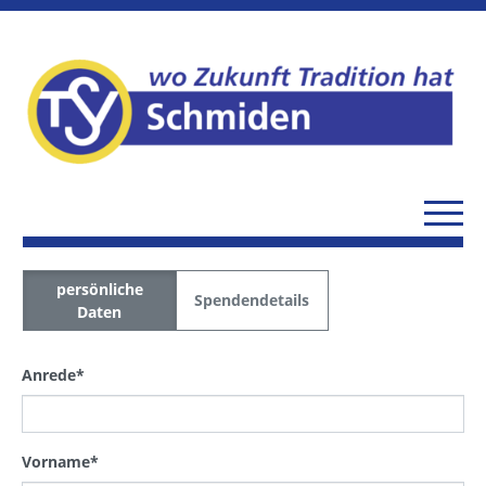
persönliche
Spendendetails
Daten
Anrede
*
Vorname
*