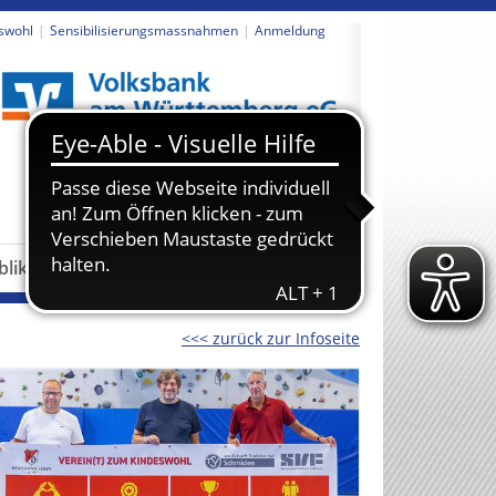
swohl
Sensibilisierungsmassnahmen
Anmeldung
revious
Next
blikationen
Partner
<<< zurück zur Infoseite