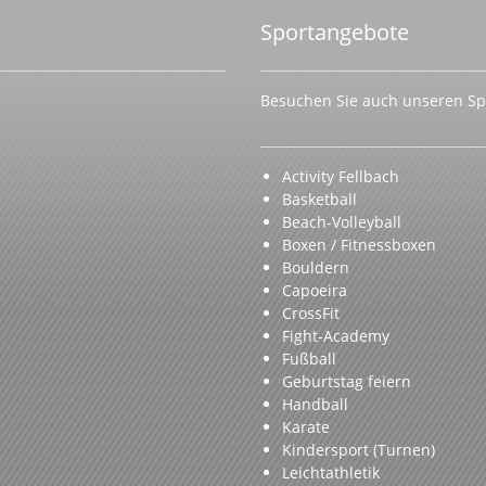
Sportangebote
Besuchen Sie auch unseren Spo
Activity Fellbach
Basketball
Beach-Volleyball
Boxen / Fitnessboxen
Bouldern
Capoeira
CrossFit
Fight-Academy
Fußball
Geburtstag feiern
Handball
Karate
Kindersport (Turnen)
Leichtathletik