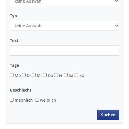
Typ
Text
Tage
Mo
Di
Mi
Do
Fr
Sa
So
Geschlecht
männlich
weiblich