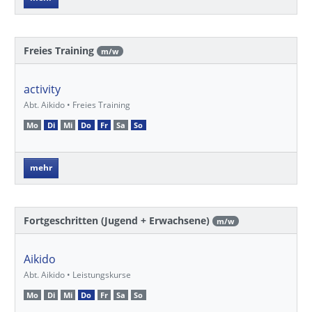
Freies Training
m/w
activity
Abt. Aikido • Freies Training
Mo
Di
Mi
Do
Fr
Sa
So
mehr
Fortgeschritten (Jugend + Erwachsene)
m/w
Aikido
Abt. Aikido • Leistungskurse
Mo
Di
Mi
Do
Fr
Sa
So