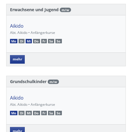
Erwachsene und Jugend
m/w
Aikido
Abt. Aikido • Anfängerkurse
Mo
Di
Mi
Do
Fr
Sa
So
mehr
Grundschulkinder
m/w
Aikido
Abt. Aikido • Anfängerkurse
Mo
Di
Mi
Do
Fr
Sa
So
mehr