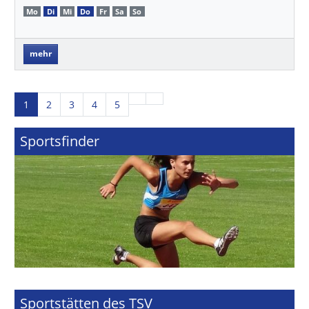
Mo
Di
Mi
Do
Fr
Sa
So
mehr
1
2
3
4
5
Sportsfinder
Sportstätten des TSV