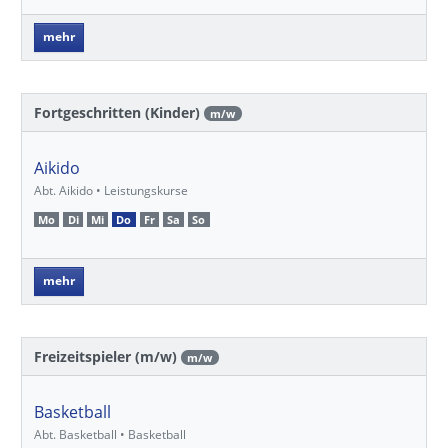
mehr
Fortgeschritten (Kinder)
m/w
Aikido
Abt. Aikido • Leistungskurse
Mo
Di
Mi
Do
Fr
Sa
So
mehr
Freizeitspieler (m/w)
m/w
Basketball
Abt. Basketball • Basketball