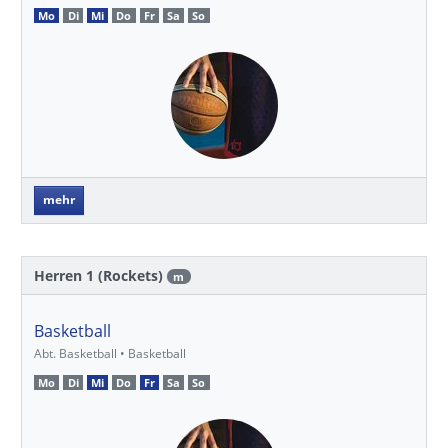
Mo
Di
Mi
Do
Fr
Sa
So
mehr
Herren 1 (Rockets)
m
Basketball
Abt. Basketball • Basketball
Mo
Di
Mi
Do
Fr
Sa
So