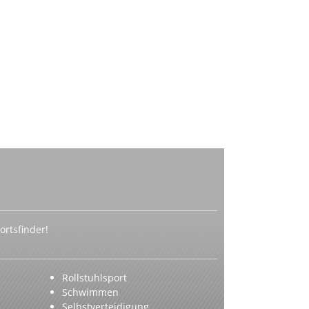
rtsfinder!
Rollstuhlsport
Schwimmen
Selbstverteidigung