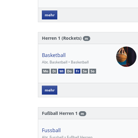
mehr
Herren 1 (Rockets)
m
Basketball
Abt. Basketball • Basketball
Mo
Di
Mi
Do
Fr
Sa
So
mehr
Fußball Herren 1
m
Fussball
Abt. Fussball • Fußball Herren