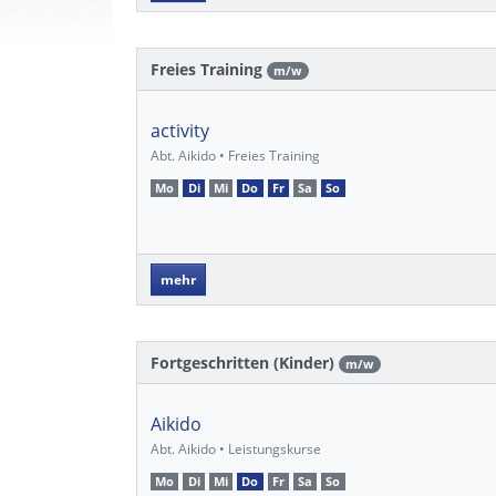
Freies Training
m/w
activity
Abt. Aikido • Freies Training
Mo
Di
Mi
Do
Fr
Sa
So
mehr
Fortgeschritten (Kinder)
m/w
Aikido
Abt. Aikido • Leistungskurse
Mo
Di
Mi
Do
Fr
Sa
So