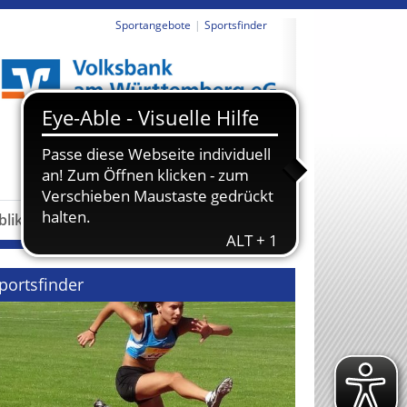
Sportangebote
Sportsfinder
revious
Next
blikationen
Partner
portsfinder