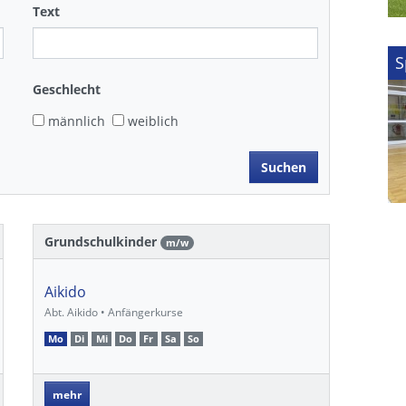
Text
S
Geschlecht
männlich
weiblich
Grundschulkinder
m/w
Aikido
Abt. Aikido • Anfängerkurse
Mo
Di
Mi
Do
Fr
Sa
So
mehr