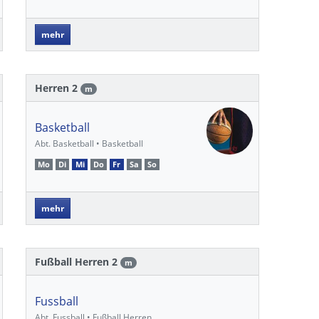
mehr
Herren 2
m
Basketball
Abt. Basketball • Basketball
Mo
Di
Mi
Do
Fr
Sa
So
mehr
Fußball Herren 2
m
Fussball
Abt. Fussball • Fußball Herren