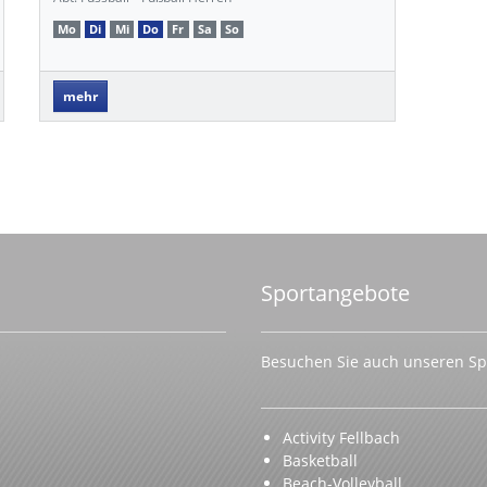
Mo
Di
Mi
Do
Fr
Sa
So
mehr
Sportangebote
Besuchen Sie auch unseren Spo
Activity Fellbach
Basketball
Beach-Volleyball