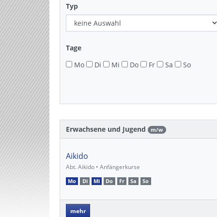
Typ
Tage
Mo
Di
Mi
Do
Fr
Sa
So
Erwachsene und Jugend
m/w
Aikido
Abt. Aikido • Anfängerkurse
Mo
Di
Mi
Do
Fr
Sa
So
mehr