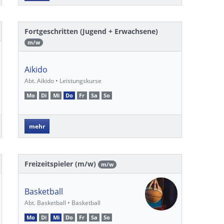
Fortgeschritten (Jugend + Erwachsene)
m/w
Aikido
Abt. Aikido • Leistungskurse
Mo
Di
Mi
Do
Fr
Sa
So
mehr
Freizeitspieler (m/w)
m/w
Basketball
Abt. Basketball • Basketball
Mo
Di
Mi
Do
Fr
Sa
So