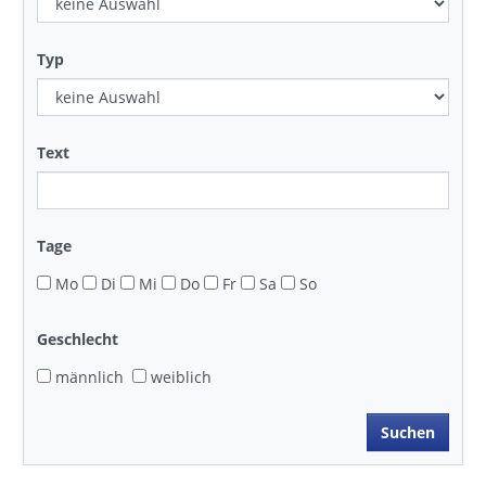
Typ
Text
Tage
Mo
Di
Mi
Do
Fr
Sa
So
Geschlecht
männlich
weiblich