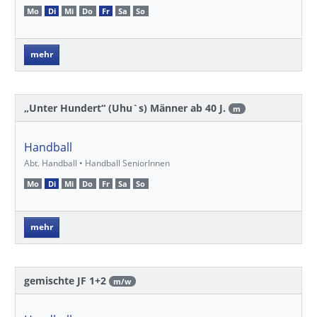
Mo
Di
Mi
Do
Fr
Sa
So
mehr
„Unter Hundert“ (Uhu`s) Männer ab 40 J.
m
Handball
Abt. Handball • Handball SeniorInnen
Mo
Di
Mi
Do
Fr
Sa
So
mehr
gemischte JF 1+2
m/w