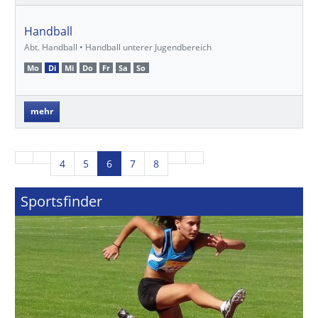
Handball
Abt. Handball • Handball unterer Jugendbereich
Mo
Di
Mi
Do
Fr
Sa
So
mehr
4
5
6
7
8
Sportsfinder